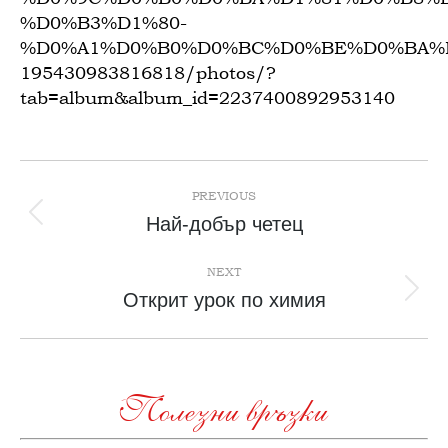
%D0%B3%D1%80-
%D0%A1%D0%B0%D0%BC%D0%BE%D0%BA%
195430983816818/photos/?
tab=album&album_id=2237400892953140
Post
navigation
PREVIOUS
Previous
Най-добър четец
post:
NEXT
Next
Открит урок по химия
post:
Полезни връзки