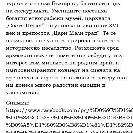
туристи от цяла България, бе втората цел
на екскурзията. Учениците посетиха
богатия етнографски музей, църквата
„Света Петка“ – с уникални икони от XVII
век и крепостта „Цари Мали град“. Те се
насладиха на чудната природа и богатото
историческо наследство. Разходката сред
археологическите паметници събуди у тях
интерес към миналото на родния край, а
импровизираният концерт на сцената на
крепостта и играта на въжените катерушки
им донесе много радостни емоции и
удоволствие.
Снимки:
https://www.facebook.com/pg/%D0%9E%
%D1%83%D1%87%D0%B8%D0%BB%D0%B8%D
%D0%A5%D1%80%D0%B8%D1%81%D1%82%D
%D0%9C%D0%B0%D0%BA%D1%81%D0%B8%