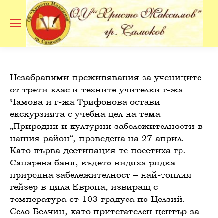
Se
Незабравими преживявания за учениците
от трети клас и техните учителки г-жа
Чамова и г-жа Трифонова остави
екскурзията с учебна цел на тема
„Природни и културни забележителности в
нашия район“, проведена на 27 април.
Като първа дестинация те посетиха гр.
Сапарева баня, където видяха рядка
природна забележителност – най-топлия
гейзер в цяла Европа, извиращ с
температура от 103 градуса по Целзий.
Село Белчин, като притегателен център за