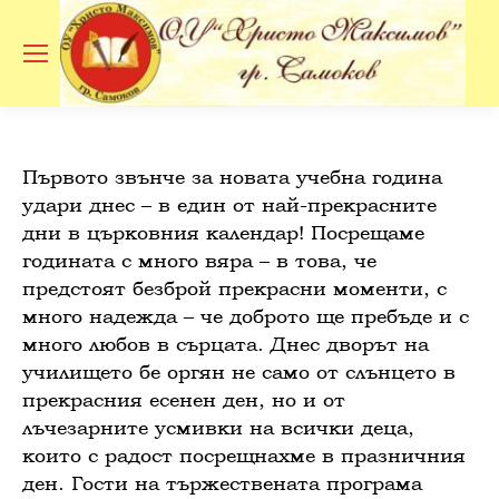
Se
Първото звънче за новата учебна година
удари днес – в един от най-прекрасните
дни в църковния календар! Посрещаме
годината с много вяра – в това, че
предстоят безброй прекрасни моменти, с
много надежда – че доброто ще пребъде и с
много любов в сърцата. Днес дворът на
училището бе оргян не само от слънцето в
прекрасния есенен ден, но и от
лъчезарните усмивки на всички деца,
които с радост посрещнахме в празничния
ден. Гости на тържествената програма