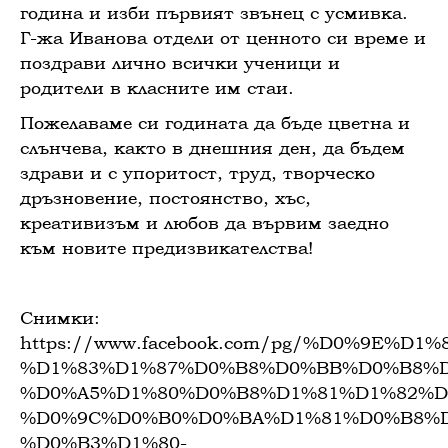
година и изби първият звънец с усмивка.
Г-жа Иванова отдели от ценното си време и
поздрави лично всички ученици и
родители в класните им стаи.
Пожелаваме си годината да бъде цветна и
слънчева, както в днешния ден, да бъдем
здрави и с упоритост, труд, творческо
дръзновение, постоянство, хъс,
креативизъм и любов да вървим заедно
към новите предизвикателства!
Снимки:
https://www.facebook.com/pg/%D0%9E%
%D1%83%D1%87%D0%B8%D0%BB%D0%B8%D
%D0%A5%D1%80%D0%B8%D1%81%D1%82%D
%D0%9C%D0%B0%D0%BA%D1%81%D0%B8%
%D0%B3%D1%80-