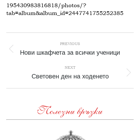
195430983816818/photos/?
tab=album&album_id=2447741755252385
Post
navigation
PREVIOUS
Previous
Нови шкафчета за всички ученици
post:
NEXT
Next
Световен ден на ходенето
post:
Полезни връзки