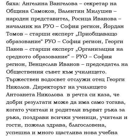
бяха: Ангелина Вангелова – секретар на
Община Самоков, Валентин Милушев –
народен представител, Росица Иванова –
началник на РУО – София регион, Йордан
Томов – старши експерт „Приобщаващо
образование“ РУО – София регион, Георги
Панев – старши експерт „Организация на
средното образование“ – РУО – София
регион, Венцеслав Иванов – председател на
Обществения съвет към училището.
Тържествен водосвет отслужи отец Георги
Николов. Директорът на училището
Антоанета Николова в речта си каза, че
добри резултати може да има само тогава,
когато учители и родители вървят ръка за
ръка, поздрави всички ученици, учители и
гости, пожела здрава, благословена,
успешна и много щастлива нова учебна