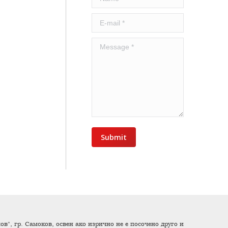
E-mail *
Message *
Submit
в", гр. Самоков, освен ако изрично не е посочено друго и