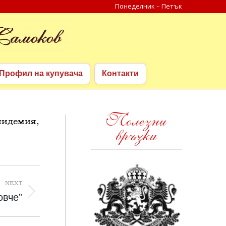
Понеделник – Петък
Search:
Профил на купувача
Контакти
Профил на купувача
Контакти
Полезни
пидемия,
връзки
NEXT
овче”