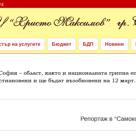
bg
стър на услугите
Бюджет
БДП
Новини
стър на услугите
Бюджет
БДП
Новини
София – област, както и националната грипна е
стнановени и ще бъдат възобновени на 12 март.
Next
Репортаж в “Самок
post: