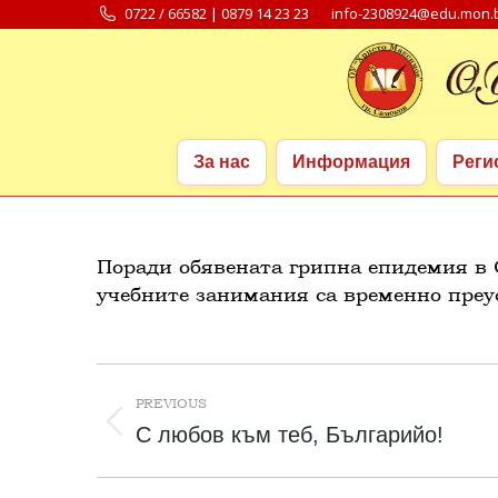
0722 / 66582 | 0879 14 23 23
info-2308924@edu.mon.
За нас
Информация
Реги
За нас
Информация
Реги
Поради обявената грипна епидемия в 
учебните занимания са временно преу
Post
navigation
PREVIOUS
Previous
С любов към теб, Българийо!
post: