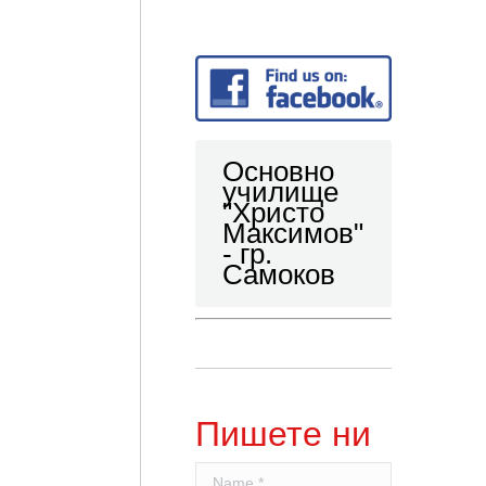
Основно
училище
"Христо
Максимов"
- гр.
Самоков
Пишете ни
Name *