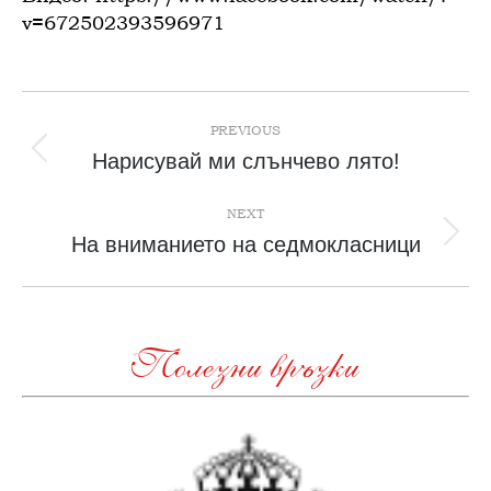
v=672502393596971
Post
navigation
PREVIOUS
Previous
Нарисувай ми слънчево лято!
post:
NEXT
Next
На вниманието на седмокласници
post:
Полезни връзки