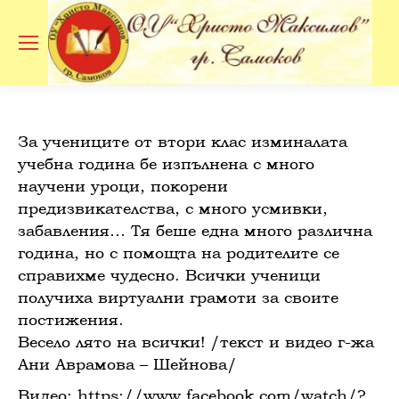
Se
За учениците от втори клас изминалата
учебна година бе изпълнена с много
научени уроци, покорени
предизвикателства, с много усмивки,
забавления… Тя беше една много различна
година, но с помощта на родителите се
справихме чудесно. Всички ученици
получиха виртуални грамоти за своите
постижения.
Весело лято на всички! /текст и видео г-жа
Ани Аврамова – Шейнова/
Видео: https://www.facebook.com/watch/?