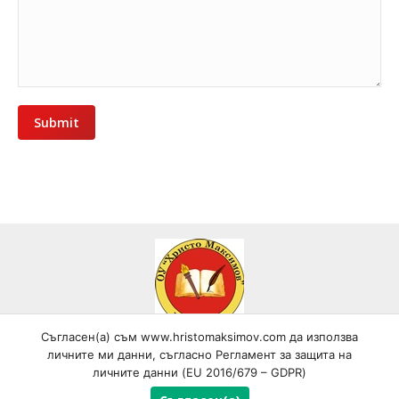
Submit
Съгласен(а) съм www.hristomaksimov.com да използва
Всички текстови, графични и видео материали, публикувани в
личните ми данни, съгласно Регламент за защита на
сайта, са собственост на ОУ "Христо Максимов", гр. Самоков,
личните данни (EU 2016/679 – GDPR)
освен ако изрично не е посочено друго и са под закрила на
Закона за авторското право и сродните му права! © Copyright