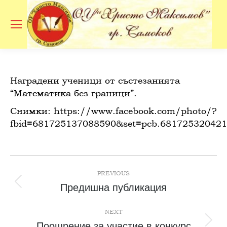
Se
Наградени ученици от състезанията
“Математика без граници”.
Снимки: https://www.facebook.com/photo/?
fbid=681725137088590&set=pcb.68172532042
Post
navigation
PREVIOUS
Previous
Предишна публикация
post:
NEXT
Next
Поощрение за участие в конкурс