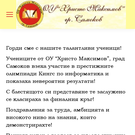
Se
Горди сме с нашите талантливи ученици!
Учениците от ОУ “Христо Максимов”, град
Самоков взеха участие в престижните
олимпиади Кингс по информатика и
показаха невероятни резултати!
С блестящото си представяне те заслужено
се класираха за финалния кръг!
Поздравления за труда, амбицията и
високото ниво на знания, които
демонстрирахте!