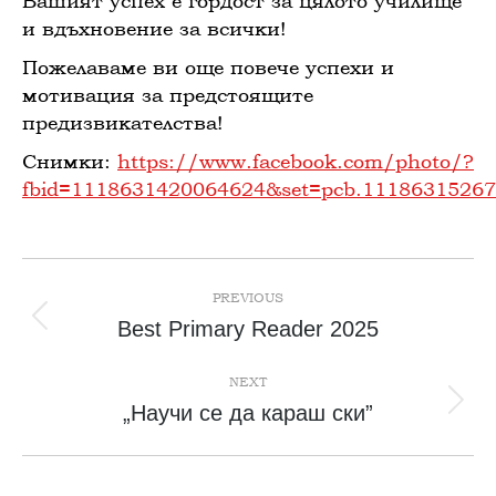
Вашият успех е гордост за цялото училище
и вдъхновение за всички!
Пожелаваме ви още повече успехи и
мотивация за предстоящите
предизвикателства!
Снимки:
https://www.facebook.com/photo/?
fbid=1118631420064624&set=pcb.1118631526
Post
navigation
PREVIOUS
Previous
Best Primary Reader 2025
post:
NEXT
Next
„Научи се да караш ски”
post: