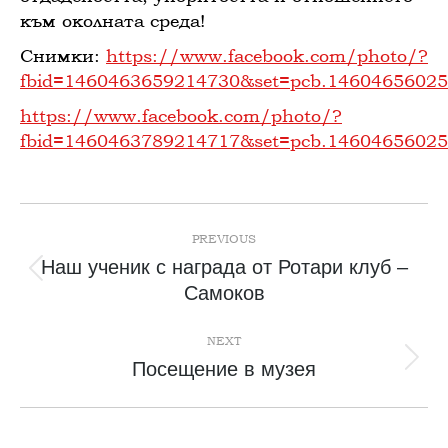
към околната среда!
Снимки:
https://www.facebook.com/photo/?
fbid=1460463659214730&set=pcb.1460465602
https://www.facebook.com/photo/?
fbid=1460463789214717&set=pcb.1460465602
Post
navigation
PREVIOUS
Наш ученик с награда от Ротари клуб –
Previous
Самоков
post:
NEXT
Next
Посещение в музея
post: