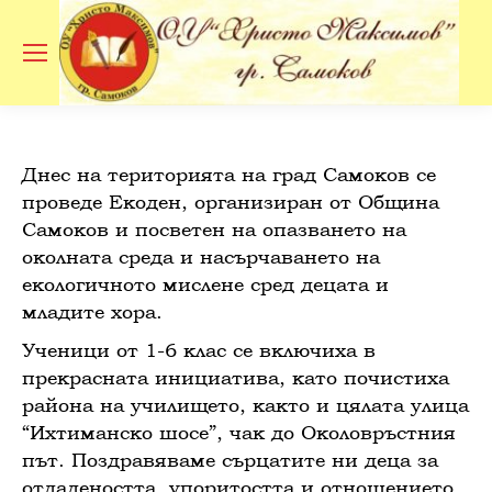
Se
Днес на територията на град Самоков се
проведе Екоден, организиран от Община
Самоков и посветен на опазването на
околната среда и насърчаването на
екологичното мислене сред децата и
младите хора.
Ученици от 1-6 клас се включиха в
прекрасната инициатива, като почистиха
района на училището, както и цялата улица
“Ихтиманско шосе”, чак до Околовръстния
път. Поздравяваме сърцатите ни деца за
отдадеността, упоритостта и отношението