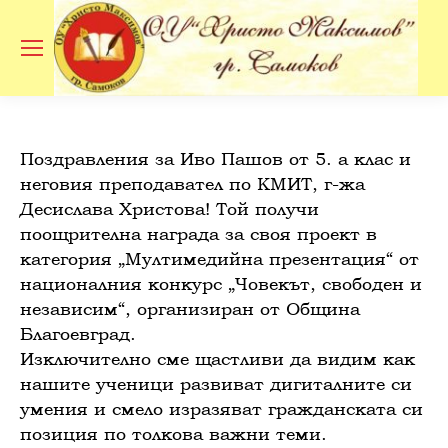
Se
Поздравления за Иво Пашов от 5. а клас и
неговия преподавател по КМИТ, г-жа
Десислава Христова! Той получи
поощрителна награда за своя проект в
категория „Мултимедийна презентация“ от
националния конкурс „Човекът, свободен и
независим“, организиран от Община
Благоевград.
Изключително сме щастливи да видим как
нашите ученици развиват дигиталните си
умения и смело изразяват гражданската си
позиция по толкова важни теми.