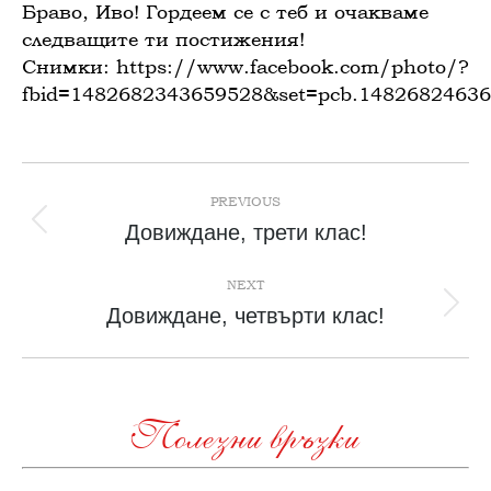
Браво, Иво! Гордеем се с теб и очакваме
следващите ти постижения!
Снимки: https://www.facebook.com/photo/?
fbid=1482682343659528&set=pcb.1482682463
Post
navigation
PREVIOUS
Previous
Довиждане, трети клас!
post:
NEXT
Next
Довиждане, четвърти клас!
post:
Полезни връзки