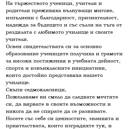
На тържеството ученици, учители и
родители преживяха вълнуващи мигове,
изпълнени с благодарност, признателност,
надежда за бъдещето и със сълзи на тъга от
раздялата с любимото училище и своите
учители.
Освен свидетелствата си за основно
образование учениците получиха и грамоти
за високи постижения в учебната дейност,
спорта и извънкласните инициативи,
които достойно представяха нашето
училище.
Скъпи седмокласници,
Пожелаваме ви смело да следвате мечтите
си, да вярвате в своите възможности и
никога да не спирате да се развивате.
Носете със себе си ценностите, знанията и
приятелствата, които изградихте тук, и