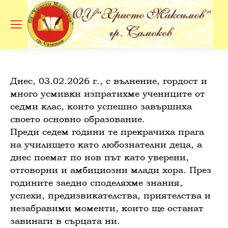
Se
Днес, 03.02.2026 г., с вълнение, гордост и
много усмивки изпратихме учениците от
седми клас, които успешно завършиха
своето основно образование.
Преди седем години те прекрачиха прага
на училището като любознателни деца, а
днес поемат по нов път като уверени,
отговорни и амбициозни млади хора. През
годините заедно споделяхме знания,
успехи, предизвикателства, приятелства и
незабравими моменти, които ще останат
завинаги в сърцата ни.