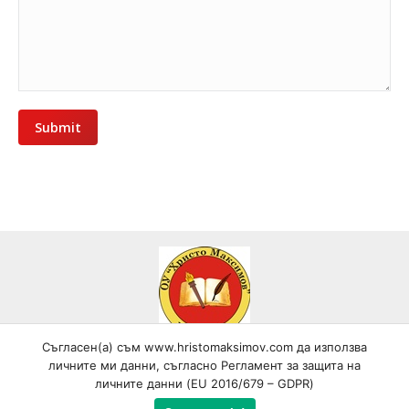
Submit
Съгласен(а) съм www.hristomaksimov.com да използва
Всички текстови, графични и видео материали, публикувани в
личните ми данни, съгласно Регламент за защита на
сайта, са собственост на ОУ "Христо Максимов", гр. Самоков,
личните данни (EU 2016/679 – GDPR)
освен ако изрично не е посочено друго и са под закрила на
Закона за авторското право и сродните му права! © Copyright