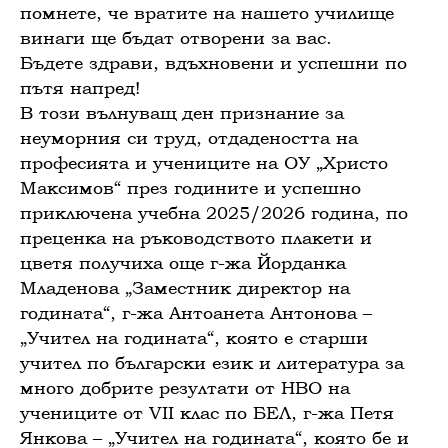
помнете, че вратите на нашето училище
винаги ще бъдат отворени за вас.
Бъдете здрави, вдъхновени и успешни по
пътя напред!
В този вълнуващ ден признание за
неуморния си труд, отдадеността на
професията и учениците на ОУ „Христо
Максимов“ през годините и успешно
приключена учебна 2025/2026 година, по
преценка на ръководството плакети и
цветя получиха още г-жа Йорданка
Младенова „Заместник директор на
годината“, г-жа Антоанета Антонова –
„Учител на годината“, която е старши
учител по български език и литература за
много добрите резултати от НВО на
учениците от VII клас по БЕЛ, г-жа Петя
Янкова – „Учител на годината“, която бе и