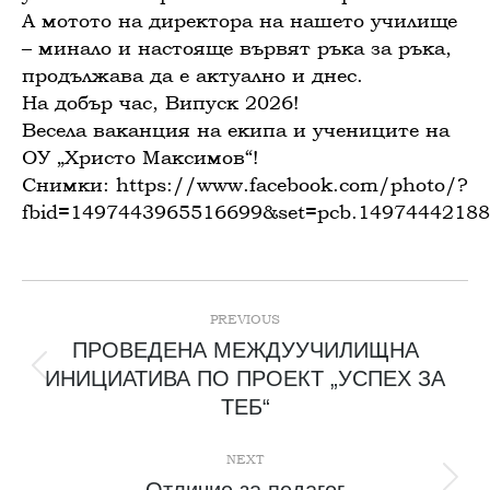
А мотото на директора на нашето училище
– минало и настояще вървят ръка за ръка,
продължава да е актуално и днес.
На добър час, Випуск 2026!
Весела ваканция на екипа и учениците на
ОУ „Христо Максимов“!
Снимки: https://www.facebook.com/photo/?
fbid=1497443965516699&set=pcb.1497444218
Post
navigation
PREVIOUS
ПРОВЕДЕНА МЕЖДУУЧИЛИЩНА
Previous
ИНИЦИАТИВА ПО ПРОЕКТ „УСПЕХ ЗА
post:
ТЕБ“
NEXT
Next