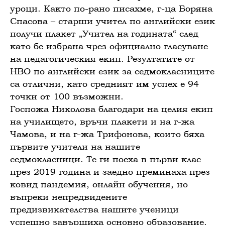
уроци. Както по-рано писахме, г-ца Боряна
Спасова – старши учител по английски език
получи плакет „Учител на годината“ след
като бе избрана чрез официално гласуване
на педагогическия екип. Резултатите от
НВО по английски език за седмокласниците
са отлични, като средният им успех е 94
точки от 100 възможни.
Госпожа Николова благодари на целия екип
на училището, връчи плакети и на г-жа
Чамова, и на г-жа Трифонова, които бяха
първите учители на нашите
седмокласници. Те ги поеха в първи клас
през 2019 година и заедно преминаха през
ковид пандемия, онлайн обучения, но
въпреки непредвидените
предизвикателства нашите ученици
успешно завършиха основно образование.