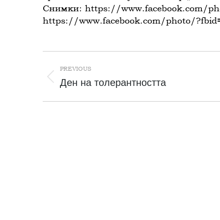
Снимки: https://www.facebook.com/p
https://www.facebook.com/photo/?fbi
Post
navigation
PREVIOUS
Previous
Ден на толерантността
post: