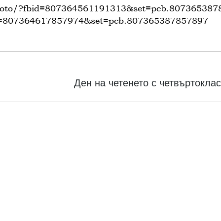
hoto/?fbid=807364561191313&set=pcb.807365387
d=807364617857974&set=pcb.807365387857897
Next
Ден на четенето с четвъртокла
post: