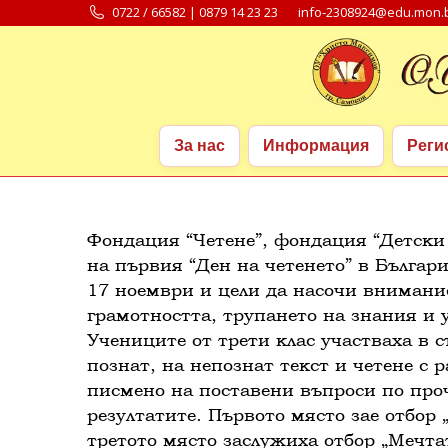
0722 / 66582 | 0879 14 23 23
info-2308924@edu.mon.
За нас
Информация
Реги
За нас
Информация
Реги
Фондация “Четене”, фондация “Детски 
на първия “Ден на четенето” в Българ
17 ноември и цели да насочи внимани
грамотността, трупането на знания и 
Учениците от трети клас участваха в с
познат, на непознат текст и четене с 
писмено на поставени въпроси по проч
резултатите. Първото място зае отбор 
третото място заслужиха отбор „Мечта