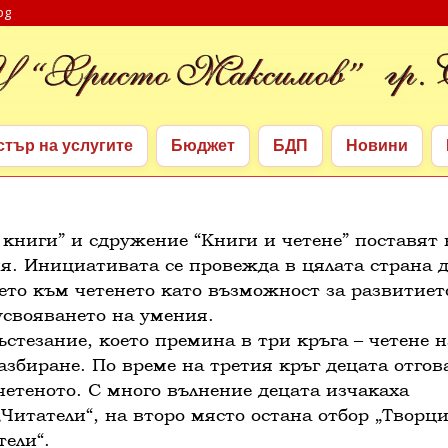
bg
стър на услугите
Бюджет
БДП
Новини
стър на услугите
Бюджет
БДП
Новини
книги” и сдружение “Книги и четене” поставят 
ия. Инициативата се провежда в цялата страна д
ето към четенето като възможност за развитиет
усвояването на умения.
ъстезание, което премина в три кръга – четене н
разбиране. По време на третия кръг децата отгов
етеното. С много вълнение децата изчакаха
„Читатели“, на второ място остана отбор „Творци
тели“.