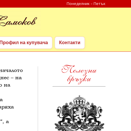
Понеделник – Петък
Search:
Профил на купувача
Контакти
Профил на купувача
Контакти
Полезни
началото
връзки
нес – на
о на
а
аряха
“, а