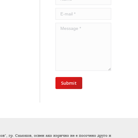
E-mail *
Message *
Submit
в", гр. Самоков, освен ако изрично не е посочено друго и