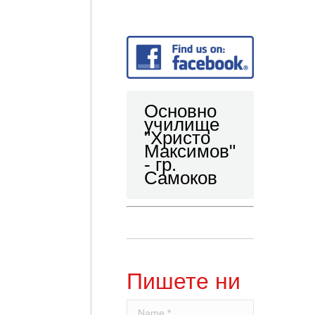
Основно
училище
"Христо
Максимов"
- гр.
Самоков
Пишете ни
Name *