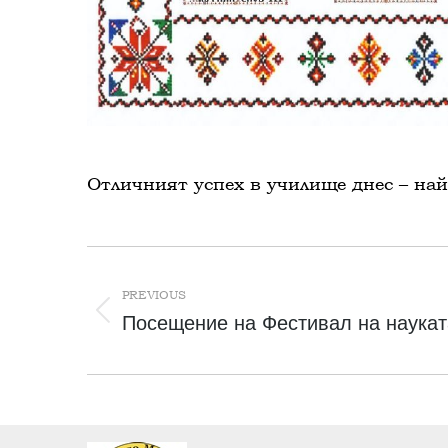
Отличният успех в училище днес – най
Post
navigation
PREVIOUS
Previous
Посещение на Фестивал на наукат
post: