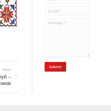
E-mail *
Message *
Submit
NEXT
луб –
оков