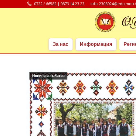
0722 / 66582 | 0879 14 23 23
info-2308924@edu.mon.
За нас
Информация
Реги
За нас
Информация
Реги
Новини и събития