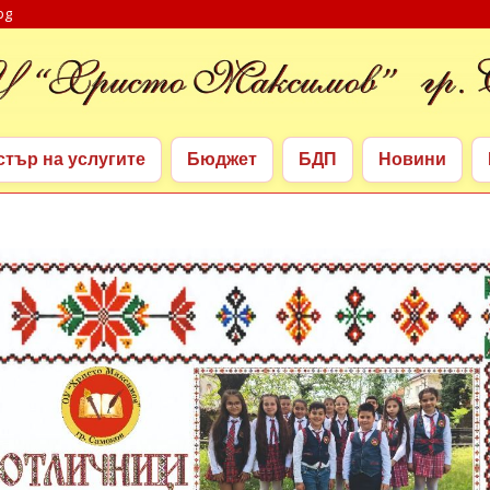
bg
стър на услугите
Бюджет
БДП
Новини
стър на услугите
Бюджет
БДП
Новини