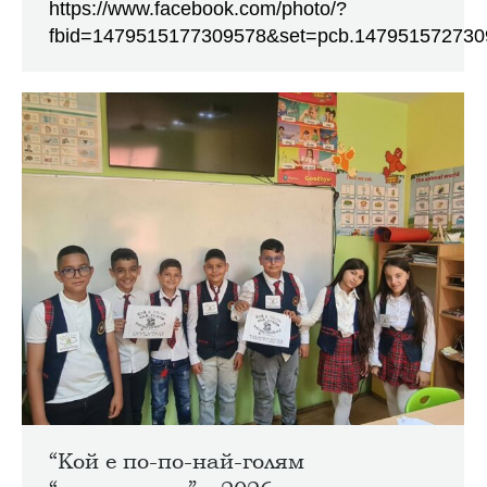
https://www.facebook.com/photo/?
fbid=1479515177309578&set=pcb.147951572730
“Кой е по-по-най-голям