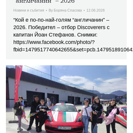
“англичанин” – 2026
Новини и събития
By
Боряна Спасова
12.06.2026
“Кой е по-по-най-голям “англичанин” –
2026. Победител – отбор Discoverers с
капитан Йоан Стефанов. Снимки:
https://www.facebook.com/photo/?
fbid=1479517740642655&set=pcb.147951891064