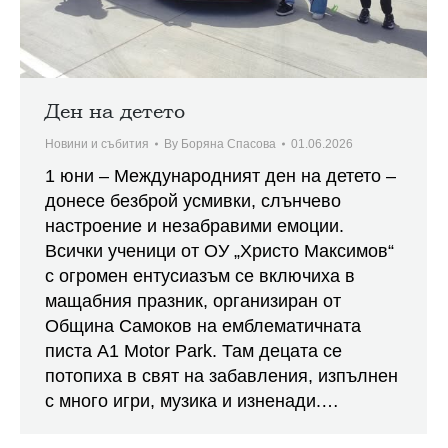
Ден на детето
Новини и събития
By
Боряна Спасова
01.06.2026
1 юни – Международният ден на детето –
донесе безброй усмивки, слънчево
настроение и незабравими емоции.
Всички ученици от ОУ „Христо Максимов“
с огромен ентусиазъм се включиха в
мащабния празник, организиран от
Община Самоков на емблематичната
писта А1 Motor Park. Там децата се
потопиха в свят на забавления, изпълнен
с много игри, музика и изненади.…