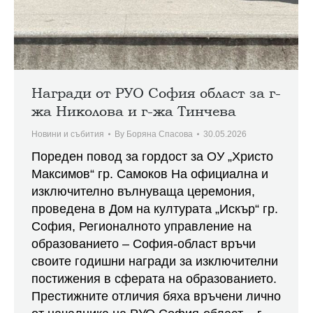
Награди от РУО София област за г-
жа Николова и г-жа Тинчева
Новини и събития
By
Боряна Спасова
30.05.2026
Пореден повод за гордост за ОУ „Христо
Максимов“ гр. Самоков На официална и
изключително вълнуваща церемония,
проведена в Дом на културата „Искър“ гр.
София, Регионалното управление на
образованието – София-област връчи
своите годишни награди за изключителни
постижения в сферата на образованието.
Престижните отличия бяха връчени лично