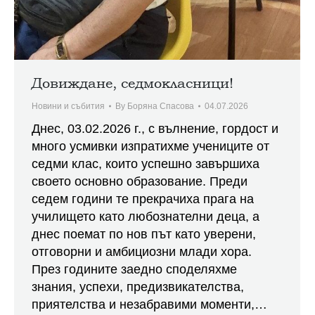
Довиждане, седмокласници!
Новини и събития
By
Боряна Спасова
04.07.2026
Днес, 03.02.2026 г., с вълнение, гордост и
много усмивки изпратихме учениците от
седми клас, които успешно завършиха
своето основно образование. Преди
седем години те прекрачиха прага на
училището като любознателни деца, а
днес поемат по нов път като уверени,
отговорни и амбициозни млади хора.
През годините заедно споделяхме
знания, успехи, предизвикателства,
приятелства и незабравими моменти,…