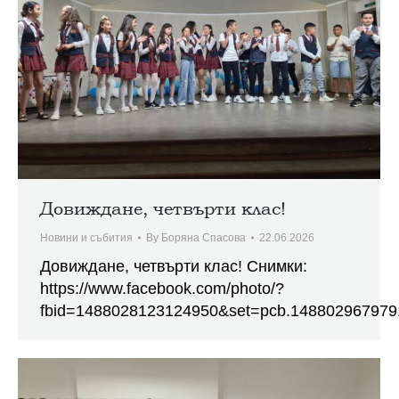
Довиждане, четвърти клас!
Новини и събития
By
Боряна Спасова
22.06.2026
Довиждане, четвърти клас! Снимки:
https://www.facebook.com/photo/?
fbid=1488028123124950&set=pcb.148802967979