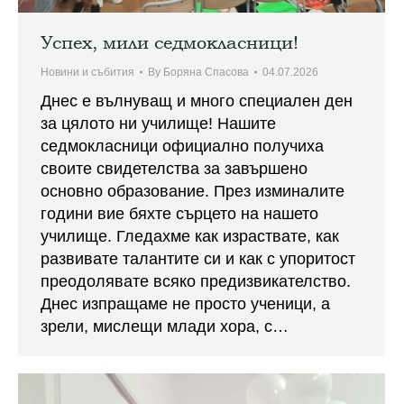
Успех, мили седмокласници!
Новини и събития
By
Боряна Спасова
04.07.2026
Днес е вълнуващ и много специален ден
за цялото ни училище! Нашите
седмокласници официално получиха
своите свидетелства за завършено
основно образование. През изминалите
години вие бяхте сърцето на нашето
училище. Гледахме как израствате, как
развивате талантите си и как с упоритост
преодолявате всяко предизвикателство.
Днес изпращаме не просто ученици, а
зрели, мислещи млади хора, с…