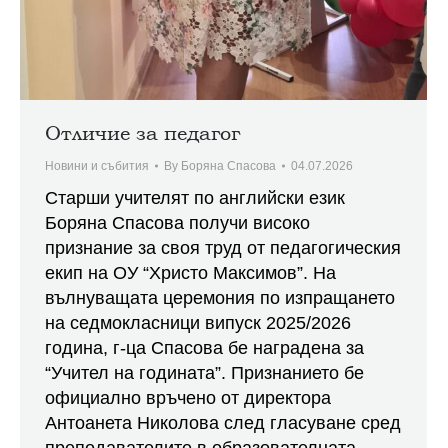
Отличие за педагог
Новини и събития
By
Боряна Спасова
04.07.2026
Старши учителят по английски език
Боряна Спасова получи високо
признание за своя труд от педагогическия
екип на ОУ “Христо Максимов”. На
вълнуващата церемония по изпращането
на седмокласници випуск 2025/2026
година, г-ца Спасова бе наградена за
“Учител на годината”. Признанието бе
официално връчено от директора
Антоанета Николова след гласуване сред