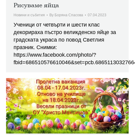
Рисуваме яйца
Новини и събития
By
Боряна Спасова
07.04.2023
Ученици от четвърти и шести клас
декорираха пъстро великденско яйце за
градската украса по повод Светлия
празник. Снимки:
https://www.facebook.com/photo/?
fbid=686510576610046&set=pcb.6865113032766