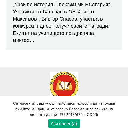
„Урок по история – покажи ми България“.
Ученикът от IVa клас в ОУ„Христо
Максимов“, Виктор Спасов, участва в
конкурса и днес получи своите награди.
Екипът на училището поздравява
Виктор…
Съгласен(а) съм www.hristomaksimov.com да използва
Всички текстови, графични и видео материали, публикувани в
личните ми данни, съгласно Регламент за защита на
сайта, са собственост на ОУ "Христо Максимов", гр. Самоков,
личните данни (EU 2016/679 – GDPR)
освен ако изрично не е посочено друго и са под закрила на
Закона за авторското право и сродните му права! © Copyright
Съгласен(а)
2016 - 2020