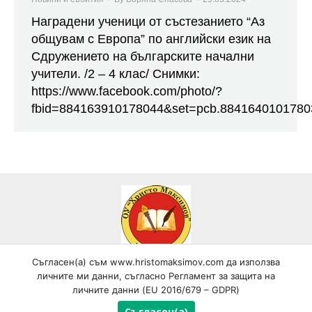
Наградени ученици от състезанието “Аз
общувам с Европа” по английски език на
Сдружението на българските начални
учители. /2 – 4 клас/ Снимки:
https://www.facebook.com/photo/?
fbid=884163910178044&set=pcb.8841640101780
Съгласен(а) съм www.hristomaksimov.com да използва
Всички текстови, графични и видео материали, публикувани в
личните ми данни, съгласно Регламент за защита на
сайта, са собственост на ОУ "Христо Максимов", гр. Самоков,
личните данни (EU 2016/679 – GDPR)
освен ако изрично не е посочено друго и са под закрила на
Закона за авторското право и сродните му права! © Copyright
Съгласен(а)