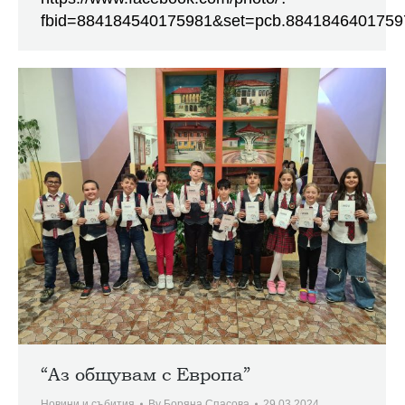
fbid=884184540175981&set=pcb.8841846401759
“Аз общувам с Европа”
Новини и събития
By
Боряна Спасова
29.03.2024