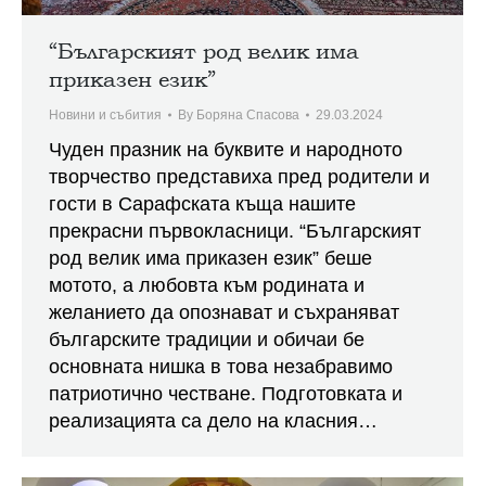
“Българският род велик има
приказен език”
Новини и събития
By
Боряна Спасова
29.03.2024
Чуден празник на буквите и народното
творчество представиха пред родители и
гости в Сарафската къща нашите
прекрасни първокласници. “Българският
род велик има приказен език” беше
мотото, а любовта към родината и
желанието да опознават и съхраняват
българските традиции и обичаи бе
основната нишка в това незабравимо
патриотично честване. Подготовката и
реализацията са дело на класния…